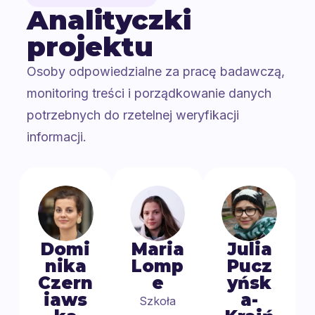
Analityczki
projektu
Osoby odpowiedzialne za pracę badawczą,
monitoring treści i porządkowanie danych
potrzebnych do rzetelnej weryfikacji
informacji.
Domi
Maria
Julia
nika
Lomp
Pucz
Czern
e
yńsk
iaws
a-
Szkoła