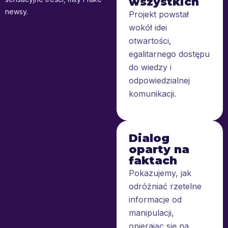
wszystkich
newsy.
Projekt powstał
wokół idei
otwartości,
egalitarnego dostępu
do wiedzy i
odpowiedzialnej
komunikacji.
Dialog
oparty na
faktach
Pokazujemy, jak
odróżniać rzetelne
informacje od
manipulacji,
opierając się na