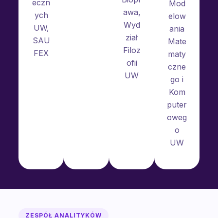
eczn
Mod
awa,
ych
elow
Wyd
UW,
ania
ział
SAU
Mate
Filoz
FEX
maty
ofii
czne
UW
go i
Kom
puter
oweg
o
UW
ZESPÓŁ ANALITYKÓW