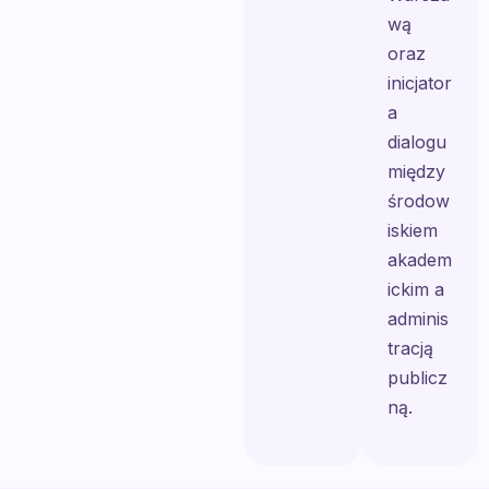
wą
oraz
inicjator
a
dialogu
między
środow
iskiem
akadem
ickim a
adminis
tracją
publicz
ną.