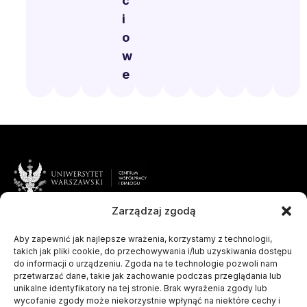
c
i
o
w
e
Powiązane Strony
Zarządzaj zgodą
Fake Busters
Centrum Współpracy i Dialogu
Aby zapewnić jak najlepsze wrażenia, korzystamy z technologii,
takich jak pliki cookie, do przechowywania i/lub uzyskiwania dostępu
do informacji o urządzeniu. Zgoda na te technologie pozwoli nam
Uniwersytet Warszawski
przetwarzać dane, takie jak zachowanie podczas przeglądania lub
unikalne identyfikatory na tej stronie. Brak wyrażenia zgody lub
Zapytania ofertowe
wycofanie zgody może niekorzystnie wpłynąć na niektóre cechy i