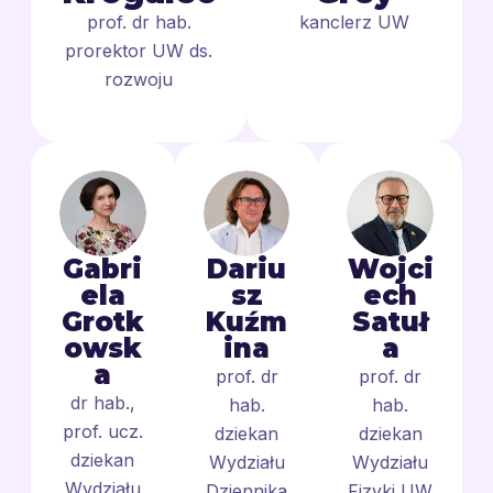
prof. dr hab.
kanclerz UW
prorektor UW ds.
rozwoju
Gabri
Dariu
Wojci
ela
sz
ech
Grotk
Kuźm
Satuł
owsk
ina
a
a
prof. dr
prof. dr
dr hab.,
hab.
hab.
prof. ucz.
dziekan
dziekan
dziekan
Wydziału
Wydziału
Wydziału
Dziennika
Fizyki UW