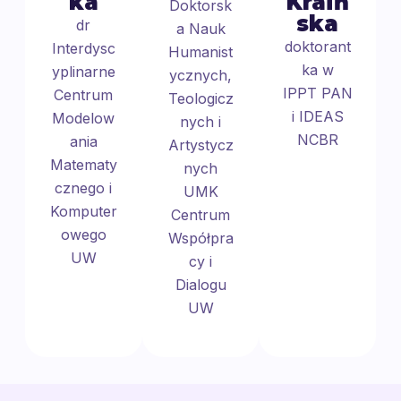
ka
Kraiń
Doktorsk
ska
dr
a Nauk
doktorant
Interdysc
Humanist
ka w
yplinarne
ycznych,
IPPT PAN
Centrum
Teologicz
i IDEAS
Modelow
nych i
NCBR
ania
Artystycz
Matematy
nych
cznego i
UMK
Komputer
Centrum
owego
Współpra
UW
cy i
Dialogu
UW