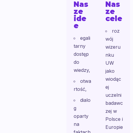
Nas
Nas
ze
ze
ide
cele
e
roz
egali
wój
tarny
wizeru
dostęp
nku
do
UW
wiedzy,
jako
wiodąc
otwa
ej
rtość,
uczelni
dialo
badawc
g
zej w
oparty
Polsce i
na
Europie
faktach