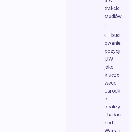
a w
trakcie
studiów
,
bud
owanie
pozycji
UW
jako
kluczo
wego
ośrodk
a
analizy
i badań
nad
Warsza