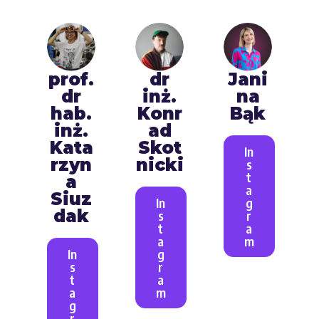
prof.
dr
Jani
dr
inż.
na
hab.
Konr
Bąk
inż.
ad
Kata
Skot
In
rzyn
nicki
s
t
a
a
Siuz
In
g
dak
s
r
t
a
a
m
In
g
s
r
t
a
a
m
g
r