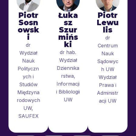
Piotr
Łuka
Piotr
Sosn
sz
Lewu
owsk
Szur
lis
i
mińs
dr
ki
dr
Centrum
dr hab.
Wydział
Nauk
Wydział
Nauk
Sądowyc
Dziennika
Polityczn
h UW
rstwa,
ych i
Wydział
Informacji
Studiów
Prawa i
i Bibliologii
Międzyna
Administr
UW
rodowych
acji UW
UW,
SAUFEX