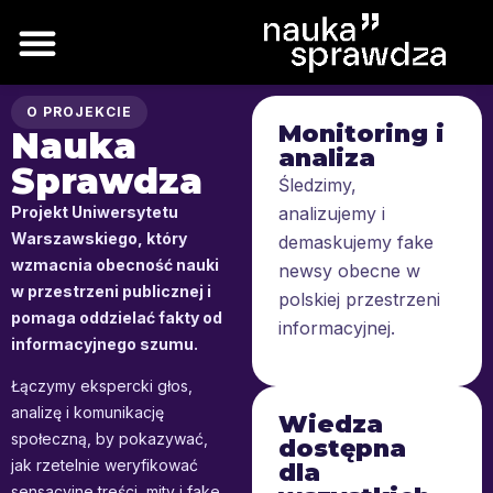
O PROJEKCIE
Monitoring i
Nauka
analiza
Sprawdza
Śledzimy,
Projekt Uniwersytetu
analizujemy i
Warszawskiego, który
demaskujemy fake
wzmacnia obecność nauki
newsy obecne w
w przestrzeni publicznej i
polskiej przestrzeni
pomaga oddzielać fakty od
informacyjnej.
informacyjnego szumu.
Łączymy ekspercki głos,
analizę i komunikację
Wiedza
społeczną, by pokazywać,
dostępna
jak rzetelnie weryfikować
dla
sensacyjne treści, mity i fake