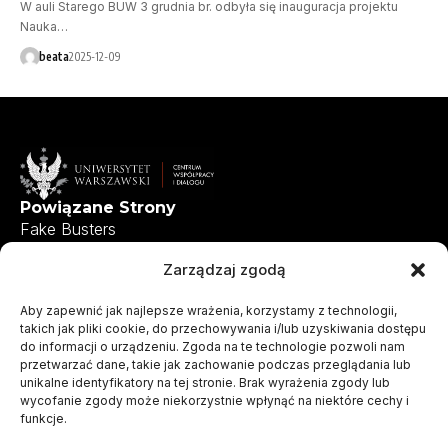
W auli Starego BUW 3 grudnia br. odbyła się inauguracja projektu
Nauka…
beata
2025-12-09
Powiązane Strony
Fake Busters
Centrum Współpracy i Dialogu
Zarządzaj zgodą
Uniwersytet Warszawski
Aby zapewnić jak najlepsze wrażenia, korzystamy z technologii,
takich jak pliki cookie, do przechowywania i/lub uzyskiwania dostępu
Zapytania ofertowe
do informacji o urządzeniu. Zgoda na te technologie pozwoli nam
przetwarzać dane, takie jak zachowanie podczas przeglądania lub
unikalne identyfikatory na tej stronie. Brak wyrażenia zgody lub
wycofanie zgody może niekorzystnie wpłynąć na niektóre cechy i
funkcje.